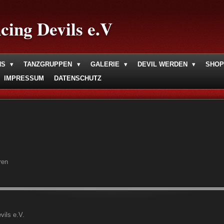
cing Devils e.V
NS
TANZGRUPPEN
GALERIE
DEVIL WERDEN
SHO
IMPRESSUM
DATENSCHUTZ
ren
vils e.V.